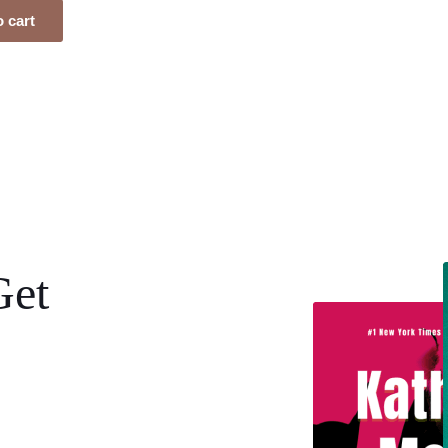
 cart
Get