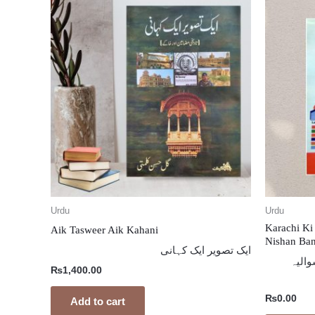
Urdu
Urdu
Karachi Ki
Aik Tasweer Aik Kahani
Nishan Ban
ایک تصویر ایک کہانی
الیہ
₨
1,400.00
₨
0.00
Add to cart