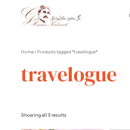
Skip
to
content
Home
/ Products tagged “travelogue”
travelogue
Showing all 3 results