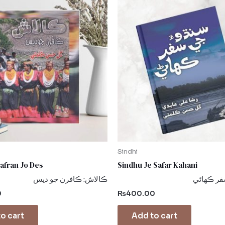
Sindhi
Kafran Jo Des
Sindhu Je Safar Kahani
ڪالاش: ڪافرن جو ديس
سنڌو جي 
0
₨
400.00
o cart
Add to cart